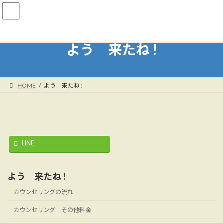
コ
ナ
ン
ビ
テ
ゲ
ン
ー
ツ
シ
よう 来たね !
へ
ョ
ス
ン
キ
に
ッ
移
HOME
よう 来たね !
プ
動
LINE
よう 来たね !
カウンセリングの流れ
カウンセリング その他料金