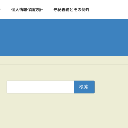
せ
個人情報保護方針
守秘義務とその例外
検
索: