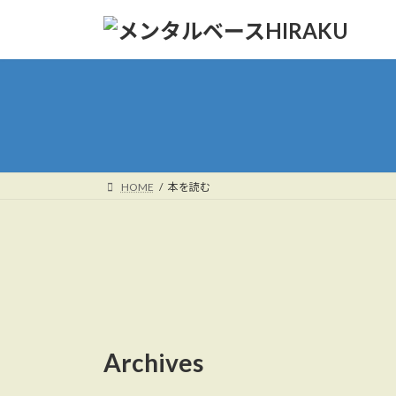
コ
ナ
ン
ビ
テ
ゲ
ン
ー
ツ
シ
へ
ョ
ス
ン
キ
に
ッ
移
HOME
本を読む
プ
動
Archives